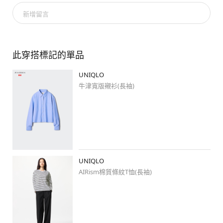
次回の配信予定は投稿にてお知らせいたしますので、ぜひご覧くだ
新增留言
さい👀

次回の配信をお楽しみに☀️

……………………………………………………

此穿搭標記的單品
UNIQLO
🌿🌿
#miyakolook
 🌿🌿

☝️こちらから仙台の素敵な着こなしが

牛津寬版襯衫(長袖)
ご覧いただけます✨✨

……………………………………………………

#uniqlo
#uniqlo新作
#uniqloコーデ
#stylehintstaff
UNIQLO
#ユニクロ
#ユニクロ新作
#jwanderson
AIRism棉質條紋T恤(長袖)
#ユニクロコーデ
#シンプルコーデ
#大人カジュアル
#シャツ
#オックスフォードシャツ
#春コーデ
#スカート
#ジェンダーレス
#ミディアムヘアコーデ