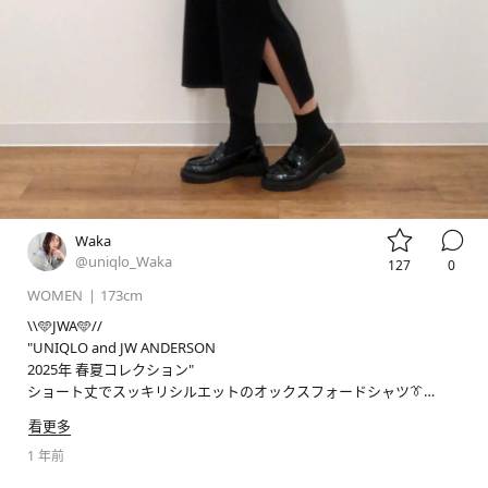


Waka
@uniqlo_Waka
127
0
WOMEN
|
173cm
\\🩵JWA🩵//

"UNIQLO and JW ANDERSON

2025年 春夏コレクション"

ショート丈でスッキリシルエットのオックスフォードシャツ👔

看更多
📢LIVE STATION 店舗配信のお知らせ📢

毎週日曜日09:30から実施しているLIVESTATIONはしばらくの間お休
1 年前
みをいただきます🙇🏻‍♀️
