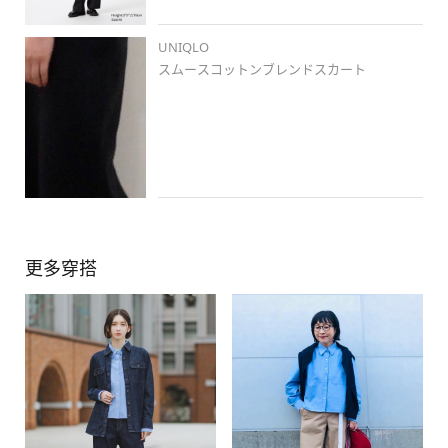
#骨格ナチュラル
#ブルベ冬
#ブルベ
#高身長コーデ
#高身長女子
#イオンモール新利府南館店
UNIQLO
スムースコットンブレンドスカート
更多穿搭