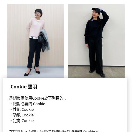
Cookie 聲明
迅銷集團使用Cookie於下列目的：
・絕對必要的 Cookie
StyleHint APP
・性能 Cookie
・功能 Cookie
使用條款
・定向 Cookie
隱私權政策
在得到您同意前，我們僅會使用絕對必要的 Cookie。