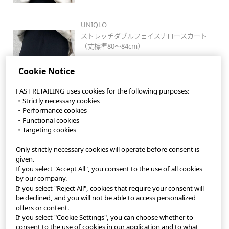
UNIQLO
ストレッチダブルフェイスナロースカート
（丈標準80～84cm）
Cookie Notice
FAST RETAILING uses cookies for the following purposes:
・Strictly necessary cookies
・Performance cookies
・Functional cookies
・Targeting cookies
Only strictly necessary cookies will operate before consent is
StyleHint App
given.
If you select "Accept All", you consent to the use of all cookies
Terms of Use
by our company.
If you select "Reject All", cookies that require your consent will
Privacy Policy
be declined, and you will not be able to access personalized
offers or content.
If you select "Cookie Settings", you can choose whether to
Sitemap
consent to the use of cookies in our application and to what