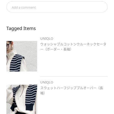
Add a comment
#スウェットハーフジッププルオーバー
#ストレッチダブルフェ
イスナロースカート
#ウォッシャブルコットンクルーネックセー
ター
Tagged Items
#stylehintstaff
#pr
#uniqlo
#uniqlo新作
#ユニクロ
#ユニ
UNIQLO
クロ新作
#ユニクロコーデ
#骨格ウェーブ
#高身長コーデ
#ロ
ングヘアコーデ
#岡山
#岡北
#着回しコーデ
#大人カジュア
ウォッシャブルコットンクルーネックセータ
ル
#ユニクロ春コレ
#春コーデ
#イエベ春
#冬春ミックス
#
ー（ボーダー・長袖）
冬のお出かけスタイル
#スウェット
#ジェンダーレス
#ootd
#プチプラコーデ
#シンプルコーデ
UNIQLO
スウェットハーフジッププルオーバー（長
袖）