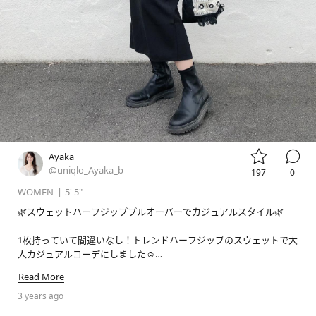


Ayaka
@uniqlo_Ayaka_b
197
0
WOMEN
|
5' 5"
🌿スウェットハーフジッププルオーバーでカジュアルスタイル🌿

1枚持っていて間違いなし！トレンドハーフジップのスウェットで大
人カジュアルコーデにしました☺️

スカートとの相性も抜群です💐

Read More
なめらかな着心地でリラックスシルエットなのでお家着やお出かけ
にも！

3 years ago
レイヤードしやすい万能スウェットになっています🌸
