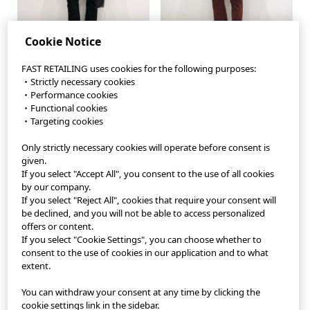
Cookie Notice
FAST RETAILING uses cookies for the following purposes:
・Strictly necessary cookies
・Performance cookies
・Functional cookies
・Targeting cookies
StyleHint App
Only strictly necessary cookies will operate before consent is
Terms of Use
given.
If you select "Accept All", you consent to the use of all cookies
Privacy Policy
by our company.
If you select "Reject All", cookies that require your consent will
Sitemap
be declined, and you will not be able to access personalized
offers or content.
If you select "Cookie Settings", you can choose whether to
Contact
consent to the use of cookies in our application and to what
extent.
Company Overview
You can withdraw your consent at any time by clicking the
Cookie Settings
cookie settings link in the sidebar.