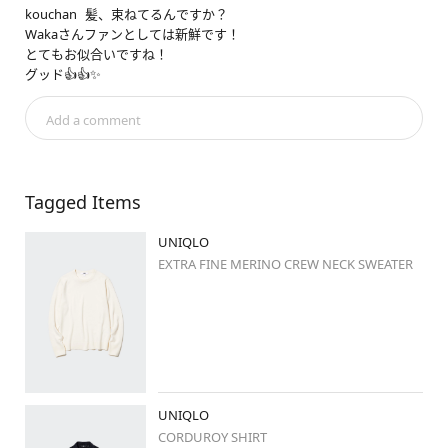
……………………………………………………

kouchan
髪、束ねてるんですか？

Wakaさんファンとしては新鮮です！

#uniqlo
#uniqlo新作
とてもお似合いですね！

#uniqloコーデ
#stylehintstaff
グッド👍👍✨
#stylehinthjk
#ユニクロ
#ユニクロ新作
Add a comment
#ユニクロコーデ
#シンプルコーデ
#きれいめコーデ
#きれいめカジュアル
#大人カジュアル
#ユニクロニット部
#ニット
Tagged Items
#ニットコーデ
#ミディアムヘアコーデ
UNIQLO
#秋コーデ
#秋冬コーデ
#秋カラー
EXTRA FINE MERINO CREW NECK SWEATER
#冬コーデ
#モノトーンコーデ
#骨格ナチュラル
#ブルベ冬
#ブルベ
#高身長コーデ
#高身長女子
#イオンモール新利府南館店
UNIQLO
CORDUROY SHIRT