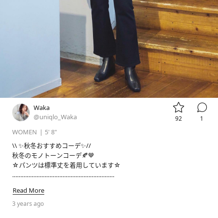


Waka
@uniqlo_Waka
92
1
WOMEN
|
5' 8"
\\ ✨秋冬おすすめコーデ✨//

秋冬のモノトーンコーデ🍂🤎

☆パンツは標準丈を着用しています☆

……………………………………………………

💚🤍NEW STAFF💚🤍

Read More
@uniqlo_Deraが158cmの着こなし

3 years ago
#イオンモール新利府
 からチェック👌👌🧡
