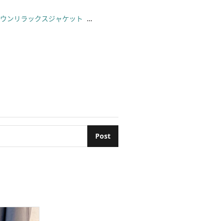
ダウンリラックスジャケット
ト
ッチフラットシューズ
ayボストンバッグ
とうございます🌼

ない仕様となっておりますが、

て頂いております🦖❣️

付けしていますので、

致します🤗💕

Post
服を着用することは

以外全てユニクロになります❣️

..................................

島スタイル
のコーデがたくさん😤

最新順でごらんください🐄❤️
