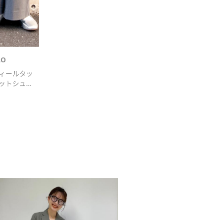
.................................🤍🤍

ロ新作
#ブルべ夏
#stylehintstaff
ペット
#ウルトラライトダウン
#ダ
LO
#差し色グリーン
#グリーン
#ミデ
#冬のお出かけスタイル
#大人カジ
ィールタッ
ルコーデ
#簡単コーデ
#ユニクロ郡
ットシュー