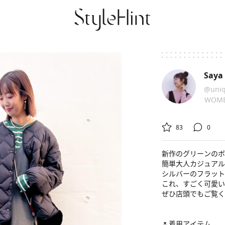
Saya
@uniq
WOM


83
0
新作のグリーンのボ
簡単大人カジュアルコ
シルバーのフラット
これ、すごく可愛いで
ぜひ店頭でもご覧くだ