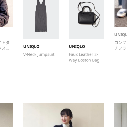
..............................
#uniqlo
#ユニク
#冬コーデ
#サロ
UNIQ
ウン
#ボーダー
ィアムヘアコーデ
イトダ
コンフ
UNIQLO
UNIQLO
ュアル
#カジュア
クスジ
チフラ
山日和田フェスタ店
ズ
V-Neck Jumpsuit
Faux Leather 2-
Way Boston Bag