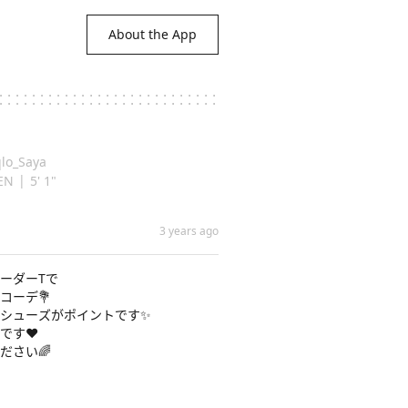
About the App
lo_Saya
|
EN
5' 1"
3 years ago
ーダーTで

ーデ💐

シューズがポイントです✨

す❤️

さい🌈
