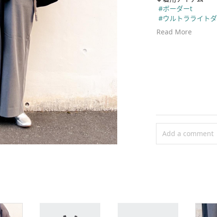
#ボーダーt
#ウルトラライト
#vネックサロペッ
Read More
#コンフィールタ
#レザータッチ2w
いつもご覧頂きありが
コメントは返信出来
いつも楽しみに読ませ
着用商品は基本タグ
そちらでご確認お願い
Add a comment
ユニクロ以外のお洋
基本ないので、小物
🤍🤍..........................
🍑🍜 
#ユニクロ福
#福島
 のスタッフ
お買い物の参考にぜひ