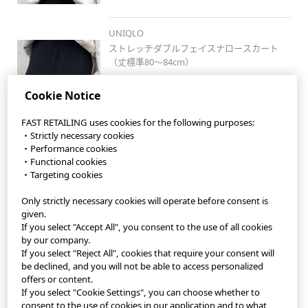
UNIQLO
ストレッチダブルフェイスナロースカート
（丈標準80～84cm）
Cookie Notice
FAST RETAILING uses cookies for the following purposes:
・Strictly necessary cookies
・Performance cookies
・Functional cookies
・Targeting cookies
Only strictly necessary cookies will operate before consent is
StyleHint App
given.
If you select "Accept All", you consent to the use of all cookies
Terms of Use
by our company.
If you select "Reject All", cookies that require your consent will
Privacy Policy
be declined, and you will not be able to access personalized
offers or content.
If you select "Cookie Settings", you can choose whether to
Sitemap
consent to the use of cookies in our application and to what