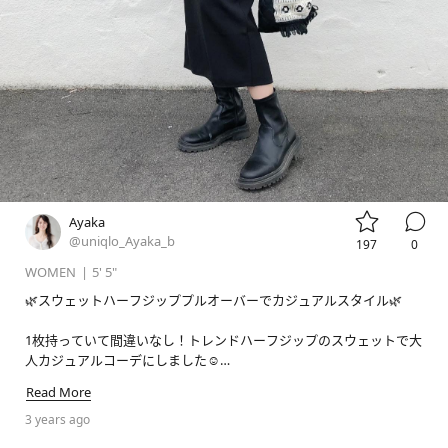


Ayaka
@uniqlo_Ayaka_b
197
0
WOMEN
|
5' 5"
🌿スウェットハーフジッププルオーバーでカジュアルスタイル🌿

1枚持っていて間違いなし！トレンドハーフジップのスウェットで大
人カジュアルコーデにしました☺️

スカートとの相性も抜群です💐

Read More
なめらかな着心地でリラックスシルエットなのでお家着やお出かけ
にも！

3 years ago
レイヤードしやすい万能スウェットになっています🌸
