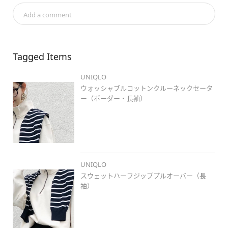
Add a comment
#スウェットハーフジッププルオーバー
#ストレッチダブルフェ
イスナロースカート
#ウォッシャブルコットンクルーネックセー
ター
Tagged Items
#stylehintstaff
#pr
#uniqlo
#uniqlo新作
#ユニクロ
#ユニ
UNIQLO
クロ新作
#ユニクロコーデ
#骨格ウェーブ
#高身長コーデ
#ロ
ングヘアコーデ
#岡山
#岡北
#着回しコーデ
#大人カジュア
ウォッシャブルコットンクルーネックセータ
ル
#ユニクロ春コレ
#春コーデ
#イエベ春
#冬春ミックス
#
ー（ボーダー・長袖）
冬のお出かけスタイル
#スウェット
#ジェンダーレス
#ootd
#プチプラコーデ
#シンプルコーデ
UNIQLO
スウェットハーフジッププルオーバー（長
袖）