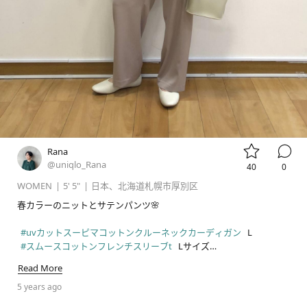


Rana
@uniqlo_Rana
40
0
WOMEN
|
5' 5"
|
日本、北海道札幌市厚別区
春カラーのニットとサテンパンツ🌸

#uvカットスーピマコットンクルーネックカーディガン
#スムースコットンフレンチスリーブt
#サテンリラックスストレートパンツ
Read More
#コンフィールタッチラウンドフラットシューズ
5 years ago
#pr
#uniqlo
#ユニクロ
#ユニクロ新作
#UNIQLO新作