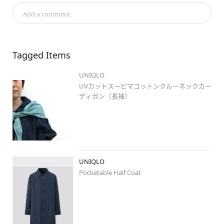
#stylehintstaff
#冬春ミックス
#全身ユニクロ
#春コーデ
Add a comment
#stylehinthjk
#もっちりシューズ
#春カラー
#きれいめコー
デ
#さわやかコーデ
#30代ファッション
#きれリラ
#カラー
コーデ
#ニット
#アンサンブル
#春アウター
#ひばりが丘タウ
ンプラザ
#weeklystylehint
#大人カジュアル
Tagged Items
UNIQLO
UVカットスーピマコットンクルーネックカー
ディガン（長袖）
UNIQLO
Pocketable Half Coat