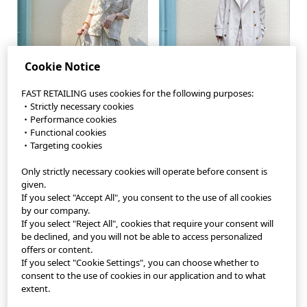
Cookie Notice
FAST RETAILING uses cookies for the following purposes:
・Strictly necessary cookies
・Performance cookies
・Functional cookies
・Targeting cookies
Only strictly necessary cookies will operate before consent is
StyleHint App
given.
If you select "Accept All", you consent to the use of all cookies
Terms of Use
by our company.
If you select "Reject All", cookies that require your consent will
Privacy Policy
be declined, and you will not be able to access personalized
offers or content.
If you select "Cookie Settings", you can choose whether to
Sitemap
consent to the use of cookies in our application and to what
extent.
Contact