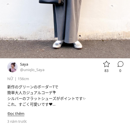


Saya
@uniqlo_Saya
83
0
NỮ
|
156cm
新作のグリーンのボーダーTで

簡単大人カジュアルコーデ💐

シルバーのフラットシューズがポイントです✨

これ、すごく可愛いです❤️

ぜひ店頭でもご覧ください🌈

Đọc thêm
3 năm trước