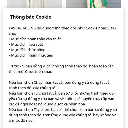
Thông báo Cookie
FAST RETAILING sử dụng trình theo dõi (như Cookie hoặc SDK)
cho:
• Mục đích hoàn toàn cần thiết
• Mục đích hiệu suất
• Mục đích chức năng
• Mục đích nhắm mục tiêu
Trước khi bạn đồng ý, chỉ những trình theo dõi hoàn toàn cần
thiết mới được triển khai.
Ứng dụng StyleHint
Nếu bạn chọn Chấp nhận tất cả, bạn đồng ý sử dụng tất cả
Điều khoản sử dụng
trình theo dõi của chúng tôi.
Nếu bạn chọn Từ chối tất cả, bạn từ chối những trình theo dõi
Chính sách về Quyền
yêu cầu sự đồng ý của bạn và sẽ không có quyền truy cập vào
các đề nghị hoặc nội dung được cá nhân hóa.
Nếu bạn chọn Tùy chọn, bạn có thể chọn xem bạn có đồng ý sử
Sơ đồ trang web
dụng trình theo dõi trên ứng dụng của chúng tôi hay không và
ở mức độ nào.
Liên hệ