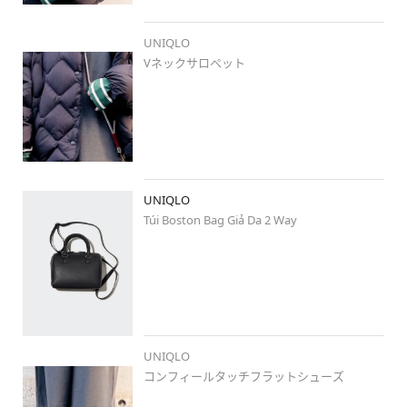
...............................................................🤍🤍

UNIQLO
Vネックサロペット
#uniqlo
#ユニクロ新作
#ブルべ夏
#stylehintstaff
#冬コー
デ
#サロペット
#ウルトラライトダウン
#ダウン
#ボーダー
#差し色グリーン
#グリーン
#ミディアムヘアコーデ
#冬のお
出かけスタイル
#大人カジュアル
#カジュアルコーデ
#簡単コ
ーデ
#ユニクロ郡山日和田フェスタ店
UNIQLO
Túi Boston Bag Giả Da 2 Way
UNIQLO
コンフィールタッチフラットシューズ