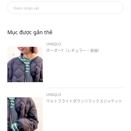
#ボーダーt
thêm nhận xét
#ウルトラライトダウンリラックスジャケット
#vネックサロペット
#コンフィールタッチフラットシューズ
#レザータッチ2wayボストンバッグ
Mục được gắn thẻ
いつもご覧頂きありがとうございます🌼

UNIQLO
コメントは返信出来ない仕様となっておりますが、

いつも楽しみに読ませて頂いております🦖❣️

ボーダーT（レギュラー・長袖）
着用商品は基本タグ付けしていますので、

そちらでご確認お願い致します🤗💕

ユニクロ以外のお洋服を着用することは

基本ないので、小物以外全てユニクロになります❣️

UNIQLO
🤍🤍............................................................

ウルトラライトダウンリラックスジャケット
🍑🍜 
#ユニクロ福島スタイル
#福島
 のスタッフのコーデがたくさん😤

お買い物の参考にぜひ最新順でごらんください🐄❤️
