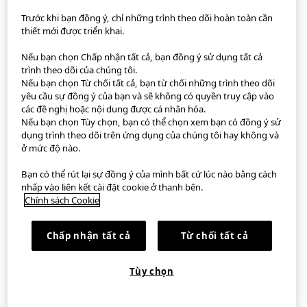
Trước khi bạn đồng ý, chỉ những trình theo dõi hoàn toàn cần
thiết mới được triển khai.
Ứng dụng StyleHint
Nếu bạn chọn Chấp nhận tất cả, bạn đồng ý sử dụng tất cả
Điều khoản sử dụng
trình theo dõi của chúng tôi.
Nếu bạn chọn Từ chối tất cả, bạn từ chối những trình theo dõi
Chính sách về Quyền
yêu cầu sự đồng ý của bạn và sẽ không có quyền truy cập vào
các đề nghị hoặc nội dung được cá nhân hóa.
Nếu bạn chọn Tùy chọn, bạn có thể chọn xem bạn có đồng ý sử
Sơ đồ trang web
dụng trình theo dõi trên ứng dụng của chúng tôi hay không và
ở mức độ nào.
Liên hệ
Bạn có thể rút lại sự đồng ý của mình bất cứ lúc nào bằng cách
Tổng quan công ty
nhấp vào liên kết cài đặt cookie ở thanh bên.
Chính sách Cookie
Cài đặt Cookie
Chấp nhận tất cả
Từ chối tất cả
©FAST RETAILING CO., LTD.
Tùy chọn