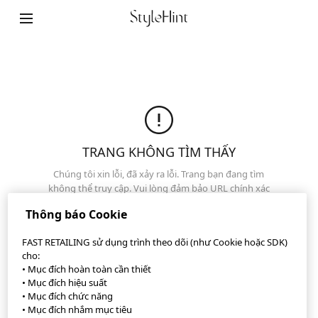
Chính sách bảo mật
Sơ đồ trang web
Liên hệ
Tổng quan công ty
Cài đặt Cookie
TRANG KHÔNG TÌM THẤY
Chúng tôi xin lỗi, đã xảy ra lỗi. Trang bạn đang tìm
không thể truy cập. Vui lòng đảm bảo URL chính xác
©FAST RETAILING CO., LTD.
hoặc nhấp qua các trang khác của chúng tôi.
Thông báo Cookie
Trang đầu
FAST RETAILING sử dụng trình theo dõi (như Cookie hoặc SDK)
cho:
• Mục đích hoàn toàn cần thiết
• Mục đích hiệu suất
• Mục đích chức năng
• Mục đích nhắm mục tiêu