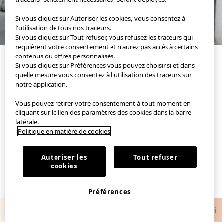
Si vous cliquez sur Autoriser les cookies, vous consentez à
l'utilisation de tous nos traceurs.
Si vous cliquez sur Tout refuser, vous refusez les traceurs qui
requièrent votre consentement et n'aurez pas accès à certains
contenus ou offres personnalisés.
Si vous cliquez sur Préférences vous pouvez choisir si et dans
quelle mesure vous consentez à l'utilisation des traceurs sur
notre application.
Vous pouvez retirer votre consentement à tout moment en
cliquant sur le lien des paramètres des cookies dans la barre
latérale.
L'appli mode officielle d'UNIQLO
Découvrez de nouvelles façons de vous habiller
Politique en matière de cookies
Autoriser les
Tout refuser
cookies
Préférences
Recevez 5 € de réduction
Téléchargez l'appli