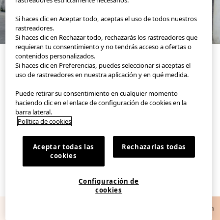
Si haces clic en Aceptar todo, aceptas el uso de todos nuestros
rastreadores.
Si haces clic en Rechazar todo, rechazarás los rastreadores que
requieran tu consentimiento y no tendrás acceso a ofertas o
contenidos personalizados.
Si haces clic en Preferencias, puedes seleccionar si aceptas el
uso de rastreadores en nuestra aplicación y en qué medida.
Puede retirar su consentimiento en cualquier momento
haciendo clic en el enlace de configuración de cookies en la
barra lateral.
App de moda oficial de UNIQLO
Política de cookies
Descubre nuevas formas de vestir.
Aceptar todas las
Rechazarlas todas
cookies
Configuración de
cookies
Consigue un descuento de 5€
Descarga la aplicación