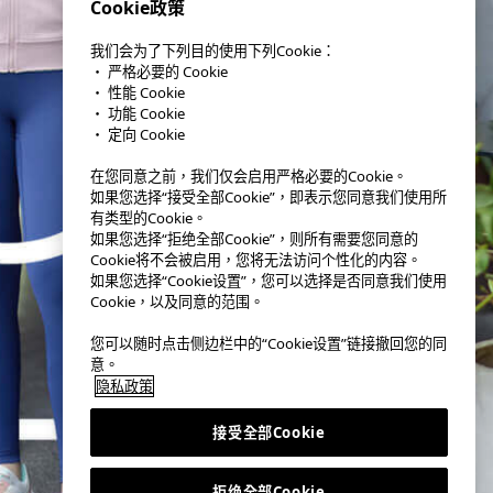
Cookie政策
我们会为了下列目的使用下列Cookie：
・ 严格必要的 Cookie
・ 性能 Cookie
・ 功能 Cookie
・ 定向 Cookie
在您同意之前，我们仅会启用严格必要的Cookie。
如果您选择“接受全部Cookie”，即表示您同意我们使用所
有类型的Cookie。
如果您选择“拒绝全部Cookie”，则所有需要您同意的
Cookie将不会被启用，您将无法访问个性化的内容。
如果您选择“Cookie设置”，您可以选择是否同意我们使用
Cookie，以及同意的范围。
您可以随时点击侧边栏中的“Cookie设置”链接撤回您的同
意。
隐私政策
接受全部Cookie
拒绝全部Cookie